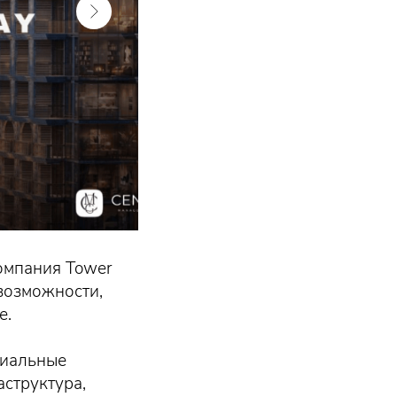
омпания Tower
возможности,
е.
циальные
структура,