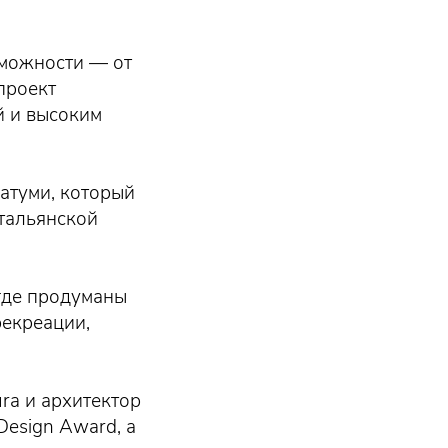
можности — от
проект
й и высоким
атуми, который
итальянской
где продуманы
рекреации,
ra и архитектор
 Design Award, а