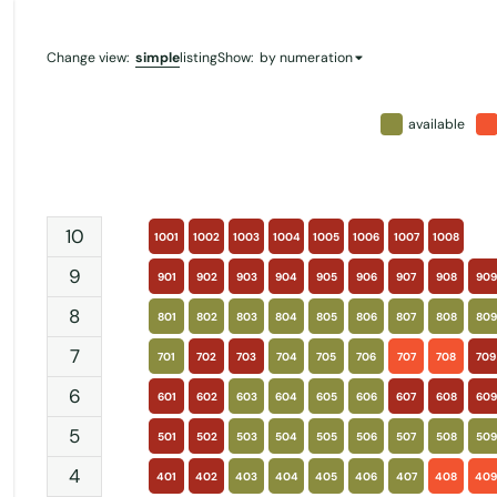
simple
Change view
:
listing
Show
:
by numeration
available
10
1001
1002
1003
1004
1005
1006
1007
1008
9
901
902
903
904
905
906
907
908
909
8
801
802
803
804
805
806
807
808
809
7
701
702
703
704
705
706
707
708
709
6
601
602
603
604
605
606
607
608
609
5
501
502
503
504
505
506
507
508
509
4
401
402
403
404
405
406
407
408
409