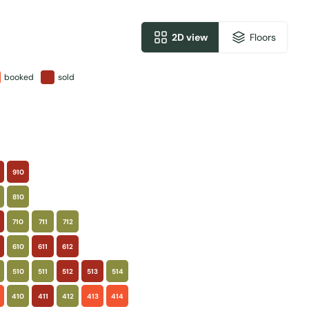
2D view
Floors
booked
sold
910
810
710
711
712
610
611
612
510
511
512
513
514
410
411
412
413
414