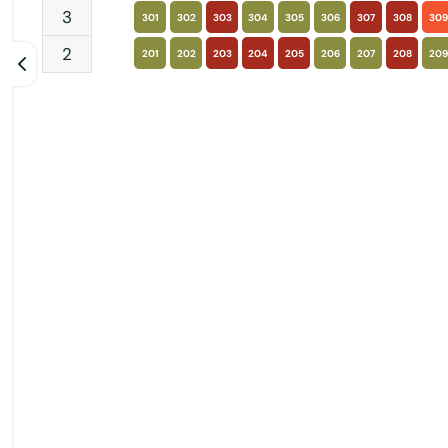
3
301
302
303
304
305
306
307
308
309
2
201
202
203
204
205
206
207
208
209