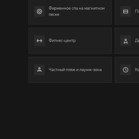
Фирменное спа на магнитном
П
песке
Фитнес-центр
Д
Частный пляж и лаунж-зона
К