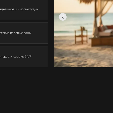
адел корты и йога-студии
етские игровые зоны
онсьерж-сервис 24/7