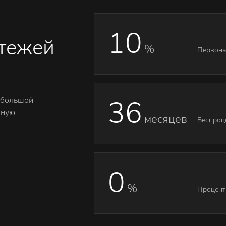
10
атежей
%
Первона
36
ебольшой
тную
месяцев
Беспроц
0
%
Процент