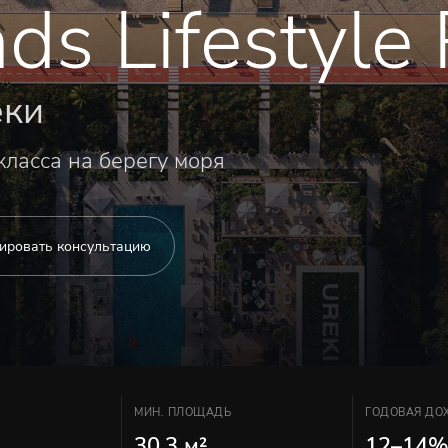
ds Lifestyle
еки
ласса на берегу моря
ировать консультацию
МИН. ПЛОЩАДЬ
ГОДОВАЯ ДОХ
30.3 м²
12–14