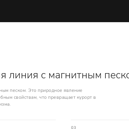
я линия с магнитным песк
тным песком. Это природное явление
ебным свойствам, что превращает курорт в
изма.
03