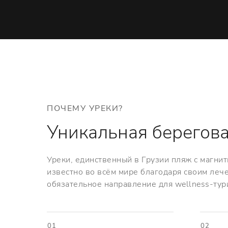
ПОЧЕМУ УРЕКИ?
Уникальная берегова
Уреки, единственный в Грузии пляж с магни
известно во всём мире благодаря своим леч
обязательное направление для wellness-тур
01
02