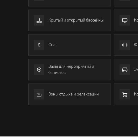
Крытый и открытый бассейны
К
Спа
Ф
Залы для мероприятий и
Э
банкетов
Зоны отдыха и релаксации
К