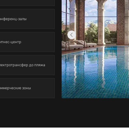
онференц-залы
итнес-центр
лектротрансфер до пляжа
оммерческие зоны