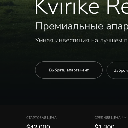
Kvirike R
Премиальные апар
Умная инвестиция на лучшем 
Выбрать апартамент
Заброн
СТАРТОВАЯ ЦЕНА
СРЕДНЯЯ ЦЕНА / M²
$42,000
$1,300