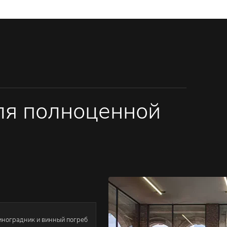
для полноценной
иноградник и винный погреб