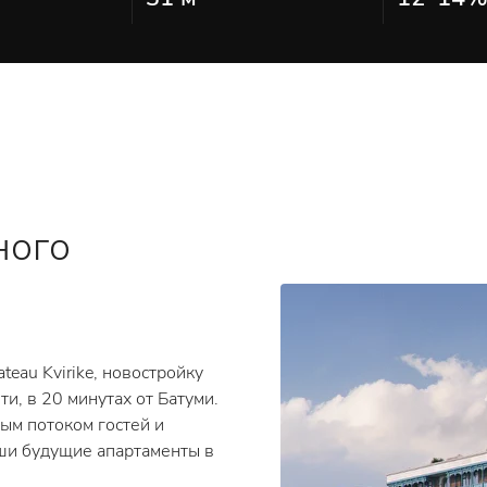
ного
teau Kvirike, новостройку
и, в 20 минутах от Батуми.
вым потоком гостей и
ши будущие апартаменты в