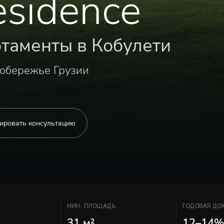
esidence
таменты в Кобулети
побережье Грузии
ировать консультацию
МИН. ПЛОЩАДЬ
ГОДОВАЯ ДОХ
31 м²
12–14