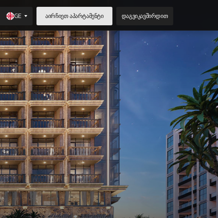
GE
აირჩიეთ აპარტამენტი
დაგვიკავშირდით